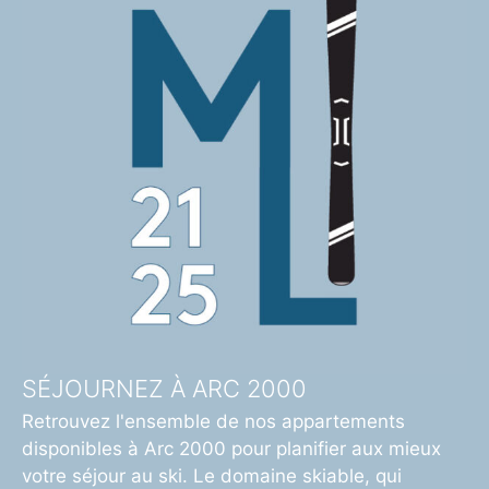
SÉJOURNEZ À ARC 2000
Retrouvez l'ensemble de nos appartements
disponibles à Arc 2000 pour planifier aux mieux
votre séjour au ski. Le domaine skiable, qui